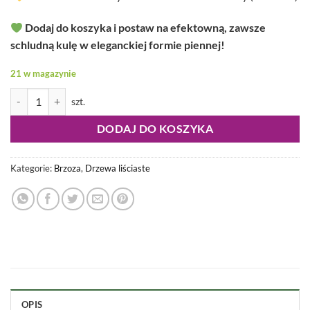
Dodaj do koszyka i postaw na efektowną, zawsze
schludną kulę w eleganckiej formie piennej!
21 w magazynie
ilość Betula pendula - Brzoza brodawkowata Magical Globe wysokość
DODAJ DO KOSZYKA
Kategorie:
Brzoza
,
Drzewa liściaste
OPIS