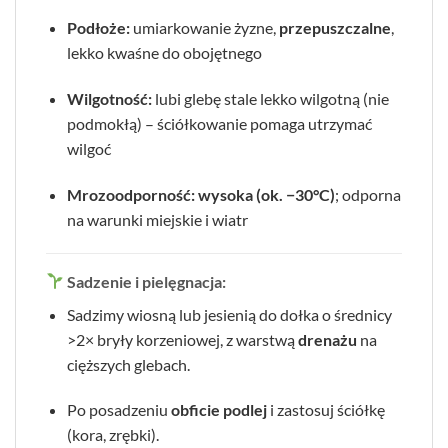
Podłoże:
umiarkowanie żyzne,
przepuszczalne
,
lekko kwaśne do obojętnego
Wilgotność:
lubi glebę stale lekko wilgotną (nie
podmokłą) – ściółkowanie pomaga utrzymać
wilgoć
Mrozoodporność:
wysoka (ok. −30°C)
; odporna
na warunki miejskie i wiatr
Sadzenie i pielęgnacja:
Sadzimy wiosną lub jesienią do dołka o średnicy
>2× bryły korzeniowej, z warstwą
drenażu
na
cięższych glebach.
Po posadzeniu
obficie podlej
i zastosuj ściółkę
(kora, zrębki).