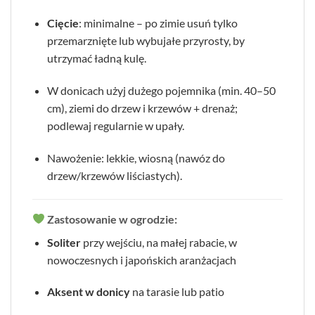
Cięcie
: minimalne – po zimie usuń tylko
przemarznięte lub wybujałe przyrosty, by
utrzymać ładną kulę.
W donicach użyj dużego pojemnika (min. 40–50
cm), ziemi do drzew i krzewów + drenaż;
podlewaj regularnie w upały.
Nawożenie: lekkie, wiosną (nawóz do
drzew/krzewów liściastych).
Zastosowanie w ogrodzie:
Soliter
przy wejściu, na małej rabacie, w
nowoczesnych i japońskich aranżacjach
Aksent w donicy
na tarasie lub patio