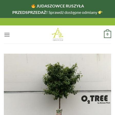
JUDASZOWCE RUSZYŁA
PRZEDSPRZEDAŻ!
Sprawdź dostępne odmiany
Przewiń
do
zawartości
0