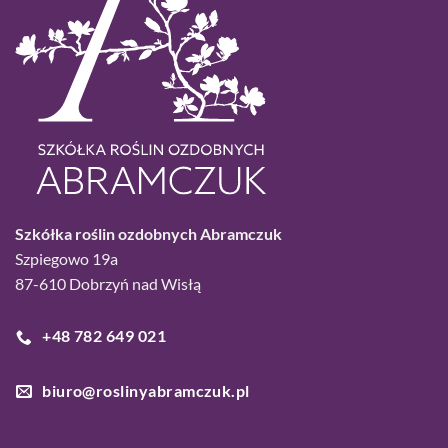
Szkółka roślin ozdobnych Abramczuk
Szpiegowo 19a
87-610 Dobrzyń nad Wisłą
+48 782 649 021
biuro@roslinyabramczuk.pl