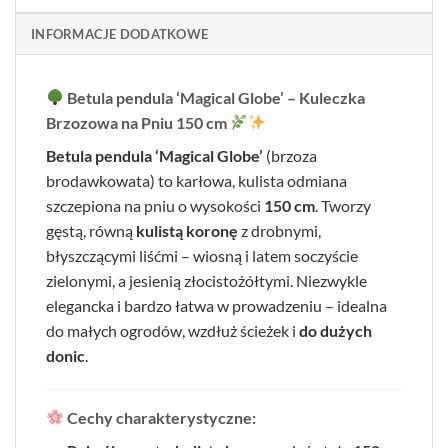
INFORMACJE DODATKOWE
Betula pendula ‘Magical Globe’ – Kuleczka
Brzozowa na Pniu 150 cm
Betula pendula ‘Magical Globe’
(brzoza
brodawkowata) to karłowa, kulista odmiana
szczepiona na pniu o wysokości
150 cm
. Tworzy
gęstą, równą
kulistą koronę
z drobnymi,
błyszczącymi liśćmi – wiosną i latem soczyście
zielonymi, a jesienią złocistożółtymi. Niezwykle
elegancka i bardzo łatwa w prowadzeniu – idealna
do małych ogrodów, wzdłuż ścieżek i
do dużych
donic
.
Cechy charakterystyczne: