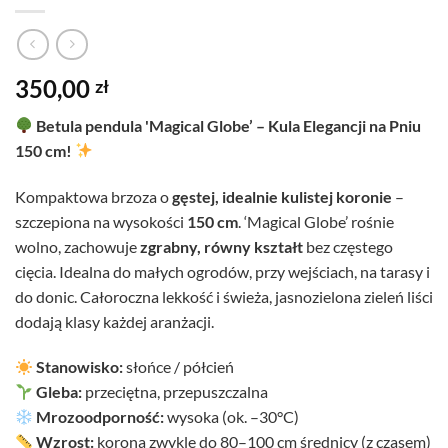
350,00
zł
Betula pendula 'Magical Globe’ – Kula Elegancji na Pniu
150 cm!
Kompaktowa brzoza o
gęstej, idealnie kulistej koronie
–
szczepiona na wysokości
150 cm
. ‘Magical Globe’ rośnie
wolno, zachowuje
zgrabny, równy kształt
bez częstego
cięcia. Idealna do małych ogrodów, przy wejściach, na tarasy i
do donic. Całoroczna lekkość i świeża, jasnozielona zieleń liści
dodają klasy każdej aranżacji.
Stanowisko:
słońce / półcień
Gleba:
przeciętna, przepuszczalna
Mrozoodporność:
wysoka (ok. –30°C)
Wzrost:
korona zwykle do 80–100 cm średnicy (z czasem)