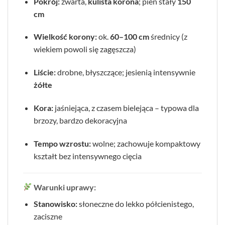
Pokrój:
zwarta,
kulista korona
; pień stały
150
cm
Wielkość korony:
ok.
60–100 cm
średnicy (z
wiekiem powoli się zagęszcza)
Liście:
drobne, błyszczące; jesienią intensywnie
żółte
Kora:
jaśniejąca, z czasem bielejąca – typowa dla
brzozy, bardzo dekoracyjna
Tempo wzrostu:
wolne; zachowuje kompaktowy
kształt bez intensywnego cięcia
Warunki uprawy:
Stanowisko:
słoneczne do lekko półcienistego,
zaciszne