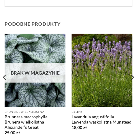
PODOBNE PRODUKTY
BRAK W MAGAZYNIE
BRUNERA WIELKOLISTNA
BYLINY
Brunnera macrophylla –
Lavandula angustifolia -
Brunera wielkolistna
Lawenda wąskolistna Munstead
Alexander’s Great
18,00
zł
25,00
zł