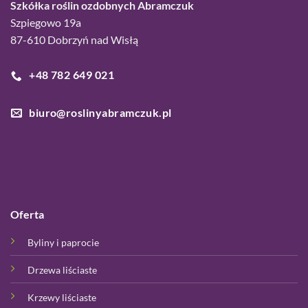
Szkółka roślin ozdobnych Abramczuk
Szpiegowo 19a
87-610 Dobrzyń nad Wisłą
+48 782 649 021
biuro@roslinyabramczuk.pl
Oferta
Byliny i paprocie
Drzewa liściaste
Krzewy liściaste