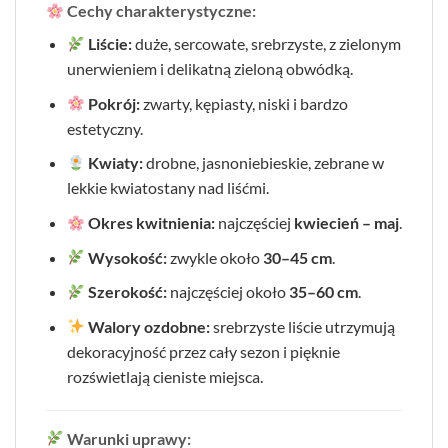
Cechy charakterystyczne:
Liście:
duże, sercowate, srebrzyste, z zielonym
unerwieniem i delikatną zieloną obwódką.
Pokrój:
zwarty, kępiasty, niski i bardzo
estetyczny.
Kwiaty:
drobne, jasnoniebieskie, zebrane w
lekkie kwiatostany nad liśćmi.
Okres kwitnienia:
najczęściej
kwiecień – maj
.
Wysokość:
zwykle około
30–45 cm
.
Szerokość:
najczęściej około
35–60 cm
.
Walory ozdobne:
srebrzyste liście utrzymują
dekoracyjność przez cały sezon i pięknie
rozświetlają cieniste miejsca.
Warunki uprawy: