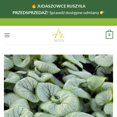
JUDASZOWCE RUSZYŁA
PRZEDSPRZEDAŻ!
Sprawdź dostępne odmiany
Przewiń
do
zawartości
0