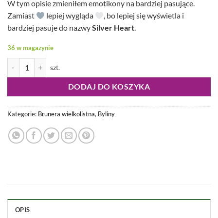
W tym opisie zmieniłem emotikony na bardziej pasujące.
Zamiast
lepiej wygląda
, bo lepiej się wyświetla i
bardziej pasuje do nazwy
Silver Heart
.
36 w magazynie
ilość Brunnera macrophylla - Brunera wielkolistna Silver Heart
DODAJ DO KOSZYKA
Kategorie:
Brunera wielkolistna
,
Byliny
OPIS