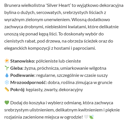
Brunera wielkolistna 'Silver Heart’ to wyjątkowo dekoracyjna
bylina o dużych, sercowatych, srebrzystych liściach z
wyraźnym zielonym unerwieniem. Wiosną dodatkowo
zachwyca drobnymi, niebieskimi kwiatami, które delikatnie
unoszą się ponad kępą liści. To doskonały wybór do
cienistych rabat, pod drzewa, na obrzeża ścieżek oraz do
eleganckich kompozycji z hostami i paprociami.
Stanowisko:
półcieniste lub cieniste
Gleba:
żyzna, próchnicza, umiarkowanie wilgotna
Podlewanie:
regularne, szczególnie w czasie suszy
Mrozoodporność:
dobra, roślina zimująca w gruncie
Pokrój:
kępiasty, zwarty, dekoracyjny
Dodaj do koszyka i wybierz odmianę, która zachwyca
srebrzystym ulistnieniem, delikatnym kwitnieniem i pięknie
rozjaśnia zacienione miejsca w ogrodzie!