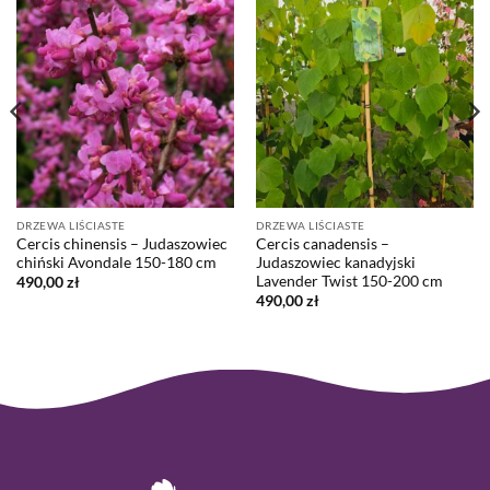
DRZEWA LIŚCIASTE
DRZEWA LIŚCIASTE
Cercis chinensis – Judaszowiec
Cercis canadensis –
chiński Avondale 150-180 cm
Judaszowiec kanadyjski
Lavender Twist 150-200 cm
490,00
zł
490,00
zł