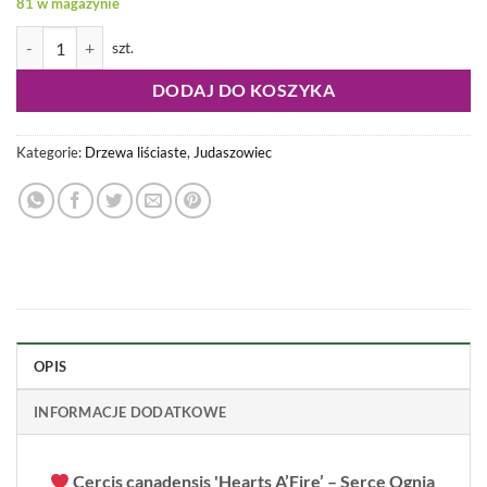
81 w magazynie
ilość Cercis canadensis - Judaszowiec kanadyjski Hearts 'A Fire 100-
DODAJ DO KOSZYKA
Kategorie:
Drzewa liściaste
,
Judaszowiec
OPIS
INFORMACJE DODATKOWE
Cercis canadensis 'Hearts A’Fire’ – Serce Ognia