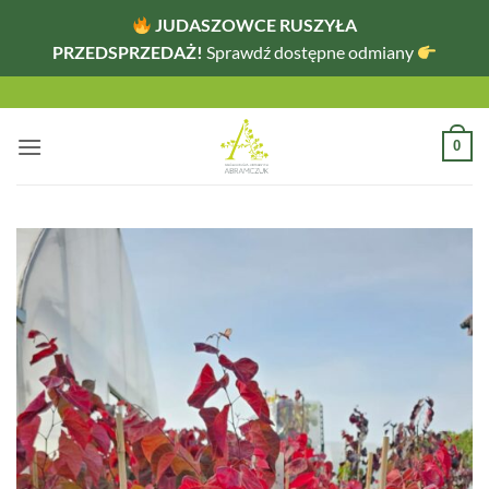
JUDASZOWCE RUSZYŁA
PRZEDSPRZEDAŻ!
Sprawdź dostępne odmiany
Przewiń
do
zawartości
0