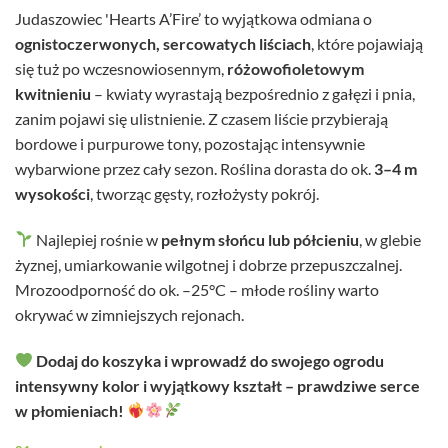
Judaszowiec 'Hearts A’Fire’ to wyjątkowa odmiana o
ognistoczerwonych, sercowatych liściach
, które pojawiają
się tuż po wczesnowiosennym,
różowofioletowym
kwitnieniu
– kwiaty wyrastają bezpośrednio z gałęzi i pnia,
zanim pojawi się ulistnienie. Z czasem liście przybierają
bordowe i purpurowe tony, pozostając intensywnie
wybarwione przez cały sezon. Roślina dorasta do ok.
3–4 m
wysokości
, tworząc gęsty, rozłożysty pokrój.
Najlepiej rośnie w
pełnym słońcu lub półcieniu
, w glebie
żyznej, umiarkowanie wilgotnej i dobrze przepuszczalnej.
Mrozoodporność do ok. –25°C – młode rośliny warto
okrywać w zimniejszych rejonach.
Dodaj do koszyka i wprowadź do swojego ogrodu
intensywny kolor i wyjątkowy kształt – prawdziwe serce
w płomieniach!