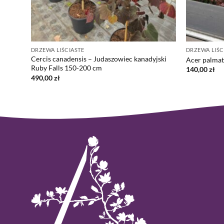
DRZEWA LIŚCIASTE
DRZEWA LIŚC
jski
Cercis canadensis – Judaszowiec kanadyjski
Acer palma
Ruby Falls 150-200 cm
140,00
zł
490,00
zł