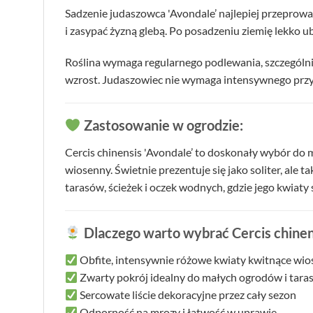
Sadzenie judaszowca 'Avondale’ najlepiej przeprowa
i zasypać żyzną glebą. Po posadzeniu ziemię lekko ubi
Roślina wymaga regularnego podlewania, szczególni
wzrost. Judaszowiec nie wymaga intensywnego przyc
Zastosowanie w ogrodzie:
Cercis chinensis 'Avondale’ to doskonały wybór do 
wiosenny. Świetnie prezentuje się jako soliter, ale 
tarasów, ścieżek i oczek wodnych, gdzie jego kwiaty s
Dlaczego warto wybrać Cercis chinen
Obfite, intensywnie różowe kwiaty kwitnące wio
Zwarty pokrój idealny do małych ogrodów i tar
Sercowate liście dekoracyjne przez cały sezon
Odporność na mrozy i łatwość w uprawie