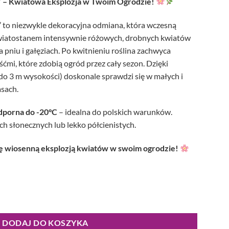
e’ – Kwiatowa Eksplozja w Twoim Ogrodzie!
’ to niezwykle dekoracyjna odmiana, która wczesną
wiatostanem intensywnie różowych, drobnych kwiatów
pniu i gałęziach. Po kwitnieniu roślina zachwyca
śćmi, które zdobią ogród przez cały sezon. Dzięki
o 3 m wysokości) doskonale sprawdzi się w małych i
asach.
dporna do -20°C
– idealna do polskich warunków.
ch słonecznych lub lekko półcienistych.
się wiosenną eksplozją kwiatów w swoim ogrodzie!
iec chiński Avondale 100 - 120 cm
DODAJ DO KOSZYKA