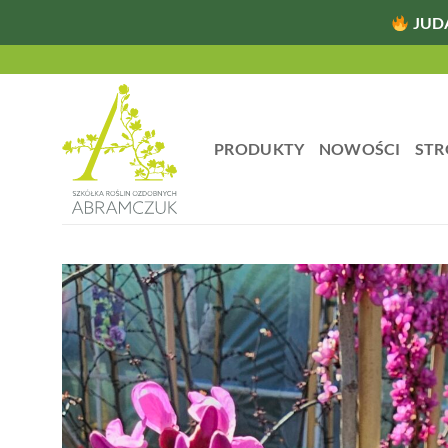
JUD
Przewiń
do
zawartości
PRODUKTY
NOWOŚCI
STR