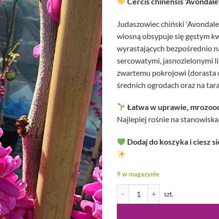
Cercis chinensis 'Avondal
Judaszowiec chiński 'Avondale
wiosną obsypuje się gęstym k
wyrastających bezpośrednio na 
sercowatymi, jasnozielonymi li
zwartemu pokrojowi (dorasta d
średnich ogrodach oraz na tar
Łatwa w uprawie, mrozoo
Najlepiej rośnie na stanowiska
Dodaj do koszyka i ciesz 
9 w magazynie
ilość Cercis chinensis - Judaszow