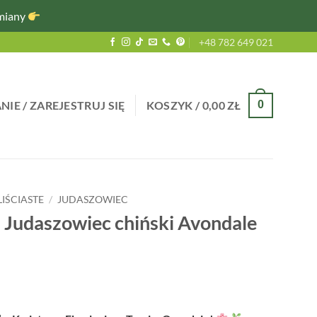
miany
+48 782 649 021
IE / ZAREJESTRUJ SIĘ
KOSZYK /
0,00
ZŁ
0
IŚCIASTE
/
JUDASZOWIEC
– Judaszowiec chiński Avondale