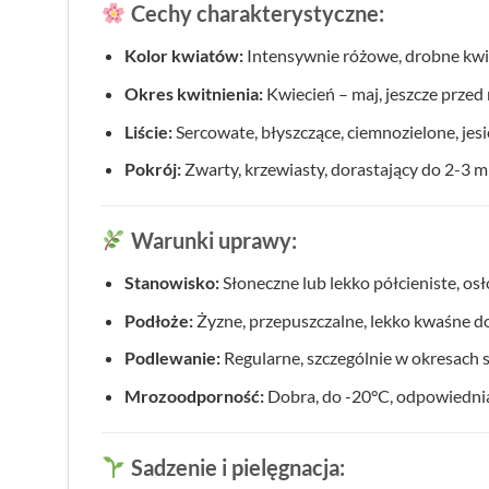
Cechy charakterystyczne:
Kolor kwiatów:
Intensywnie różowe, drobne kwia
Okres kwitnienia:
Kwiecień – maj, jeszcze przed 
Liście:
Sercowate, błyszczące, ciemnozielone, jesi
Pokrój:
Zwarty, krzewiasty, dorastający do 2-3 m
Warunki uprawy:
Stanowisko:
Słoneczne lub lekko półcieniste, os
Podłoże:
Żyzne, przepuszczalne, lekko kwaśne d
Podlewanie:
Regularne, szczególnie w okresach 
Mrozoodporność:
Dobra, do -20°C, odpowiednia
Sadzenie i pielęgnacja: