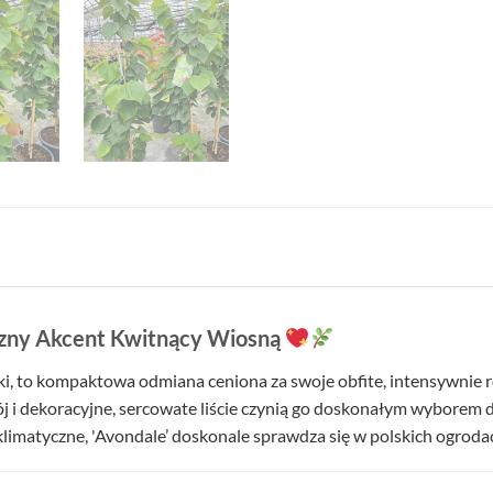
yczny Akcent Kwitnący Wiosną
ński, to kompaktowa odmiana ceniona za swoje obfite, intensywnie 
okrój i dekoracyjne, sercowate liście czynią go doskonałym wybore
klimatyczne, 'Avondale’ doskonale sprawdza się w polskich ogroda