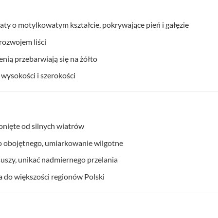
ty o motylkowatym kształcie, pokrywające pień i gałęzie
rozwojem liści
enią przebarwiają się na żółto
 wysokości i szerokości
łonięte od silnych wiatrów
o obojętnego, umiarkowanie wilgotne
suszy, unikać nadmiernego przelania
 do większości regionów Polski