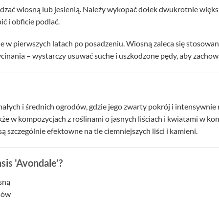
dzać wiosną lub jesienią. Należy wykopać dołek dwukrotnie większ
ć i obficie podlać.
e w pierwszych latach po posadzeniu. Wiosną zaleca się stosowa
inania – wystarczy usuwać suche i uszkodzone pędy, aby zachowa
małych i średnich ogrodów, gdzie jego zwarty pokrój i intensywni
także w kompozycjach z roślinami o jasnych liściach i kwiatami w 
ą szczególnie efektowne na tle ciemniejszych liści i kamieni.
sis 'Avondale’?
sną
asów