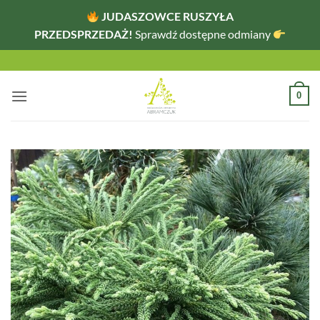
JUDASZOWCE RUSZYŁA
PRZEDSPRZEDAŻ!
Sprawdź dostępne odmiany
Przewiń
do
zawartości
0