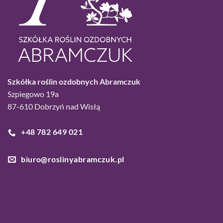
Szkółka roślin ozdobnych Abramczuk
Szpiegowo 19a
87-610 Dobrzyń nad Wisłą
+48 782 649 021
biuro@roslinyabramczuk.pl