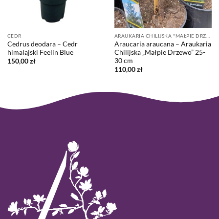
CEDR
ARAUKARIA CHILIJSKA "MAŁPIE DRZEWO"
Cedrus deodara – Cedr
Araucaria araucana – Araukaria
himalajski Feelin Blue
Chilijska „Małpie Drzewo” 25-
30 cm
150,00
zł
110,00
zł