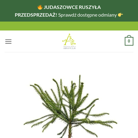
JUDASZOWCE RUSZYŁA
PRZEDSPRZEDAŻ!
Sprawdź dostępne odmiany
Przewiń
do
zawartości
0