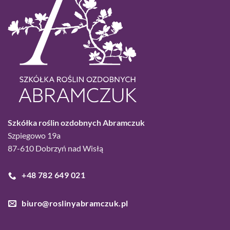
Szkółka roślin ozdobnych Abramczuk
Szpiegowo 19a
87-610 Dobrzyń nad Wisłą
+48 782 649 021
biuro@roslinyabramczuk.pl