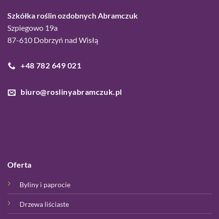
Szkółka roślin ozdobnych Abramczuk
Szpiegowo 19a
87-610 Dobrzyń nad Wisłą
+48 782 649 021
biuro@roslinyabramczuk.pl
Oferta
Byliny i paprocie
Drzewa liściaste