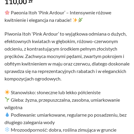
110,00
zł
Paeonia Itoh 'Pink Ardour’ – Intensywnie różowe
kwitnienie i elegancja na rabacie!
Piwonia Itoh 'Pink Ardour’ to wyjątkowa odmiana o dużych,
efektownych kwiatach w głębokim, różowo-czerwonym
odcieniu, z kontrastującym środkiem pełnym złocistych
pręcików. Zachwyca mocnymi pędami, zwartym pokrojem i
obfitym kwitnieniem w maju oraz czerwcu, dlatego doskonale
sprawdza się na reprezentacyjnych rabatach i w eleganckich
kompozycjach ogrodowych.
Stanowisko: słoneczne lub lekko półcieniste
Gleba: żyzna, przepuszczalna, zasobna, umiarkowanie
wilgotna
Podlewanie: umiarkowane, regularne po posadzeniu, bez
długiego zalegania wody
Mrozoodporność: dobra, roślina zimująca w gruncie