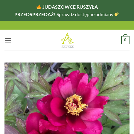
JUDASZOWCE RUSZYŁA
PRZEDSPRZEDAŻ!
Sprawdź dostępne odmiany
Przewiń
do
zawartości
0