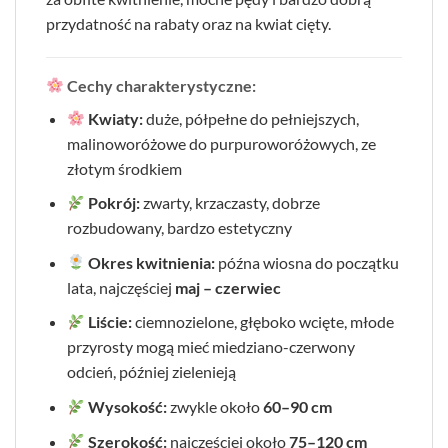
przydatność na rabaty oraz na kwiat cięty.
Cechy charakterystyczne:
Kwiaty:
duże, półpełne do pełniejszych,
malinoworóżowe do purpuroworóżowych, ze
złotym środkiem
Pokrój:
zwarty, krzaczasty, dobrze
rozbudowany, bardzo estetyczny
Okres kwitnienia:
późna wiosna do początku
lata, najczęściej
maj – czerwiec
Liście:
ciemnozielone, głęboko wcięte, młode
przyrosty mogą mieć miedziano-czerwony
odcień, później zielenieją
Wysokość:
zwykle około
60–90 cm
Szerokość:
najczęściej około
75–120 cm