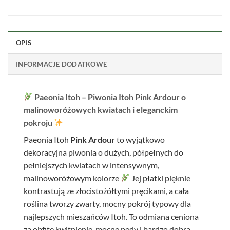
OPIS
INFORMACJE DODATKOWE
Paeonia Itoh – Piwonia Itoh Pink Ardour o
malinoworóżowych kwiatach i eleganckim
pokroju
Paeonia Itoh
Pink Ardour
to wyjątkowo
dekoracyjna piwonia o dużych, półpełnych do
pełniejszych kwiatach w intensywnym,
malinoworóżowym kolorze
Jej płatki pięknie
kontrastują ze złocistożółtymi pręcikami, a cała
roślina tworzy zwarty, mocny pokrój typowy dla
najlepszych mieszańców Itoh. To odmiana ceniona
za obfite kwitnienie, mocne pędy i bardzo dobrą