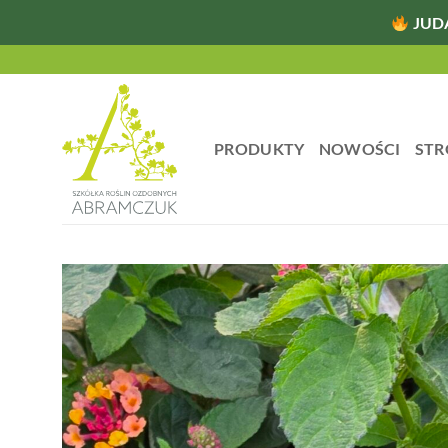
JUD
Przewiń
do
zawartości
PRODUKTY
NOWOŚCI
STR