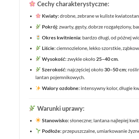
Cechy charakterystyczne:
Kwiaty:
drobne, zebrane w kuliste kwiatostany,
Pokrój:
zwarty, gęsty, dobrze rozgałęziony, ba
Okres kwitnienia:
bardzo długi, od późnej wi
Liście:
ciemnozielone, lekko szorstkie, ząbko
Wysokość:
zwykle około
25–40 cm
.
Szerokość:
najczęściej około
30–50 cm
; roś
lantan pojemnikowych.
Walory ozdobne:
intensywny kolor, długie kw
Warunki uprawy:
Stanowisko:
słoneczne; lantana najlepiej kwitn
Podłoże:
przepuszczalne, umiarkowanie żyzne