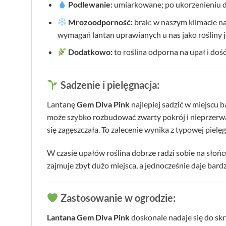
Podlewanie:
umiarkowane; po ukorzenieniu d
Mrozoodporność:
brak; w naszym klimacie na
wymagań lantan uprawianych u nas jako rośliny
Dodatkowo:
to roślina odporna na upał i doś
Sadzenie i pielęgnacja:
Lantanę
Gem Diva Pink
najlepiej sadzić w miejscu 
może szybko rozbudować zwarty pokrój i nieprzerwan
się zagęszczała. To zalecenie wynika z typowej piel
W czasie upałów roślina dobrze radzi sobie na słoń
zajmuje zbyt dużo miejsca, a jednocześnie daje bard
Zastosowanie w ogrodzie:
Lantana Gem Diva Pink
doskonale nadaje się do sk