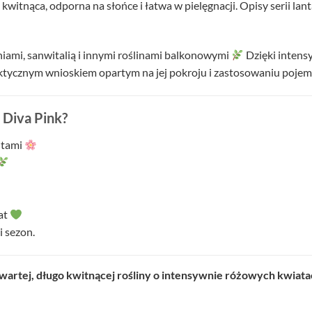
 kwitnąca, odporna na słońce i łatwa w pielęgnacji. Opisy serii la
niami, sanwitalią i innymi roślinami balkonowymi
Dzięki intens
 praktycznym wnioskiem opartym na jej pokroju i zastosowaniu poj
Diva Pink?
ntami
at
i sezon.
wartej, długo kwitnącej rośliny o intensywnie różowych kwiatac