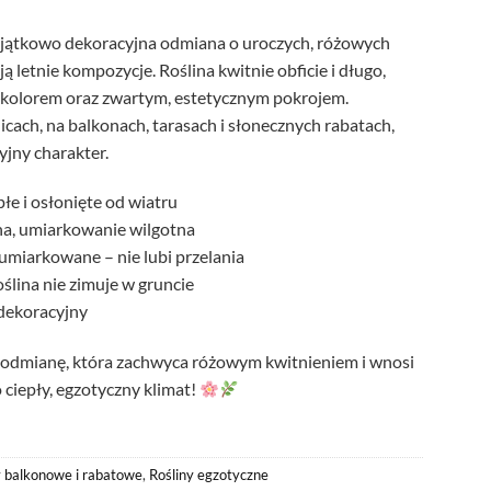
yjątkowo dekoracyjna odmiana o uroczych, różowych
ą letnie kompozycje. Roślina kwitnie obficie i długo,
kolorem oraz zwartym, estetycznym pokrojem.
cach, na balkonach, tarasach i słonecznych rabatach,
yjny charakter.
płe i osłonięte od wiatru
na, umiarkowanie wilgotna
 umiarkowane – nie lubi przelania
oślina nie zimuje w gruncie
 dekoracyjny
 odmianę, która zachwyca różowym kwitnieniem i wnosi
 ciepły, egzotyczny klimat!
y balkonowe i rabatowe
,
Rośliny egzotyczne