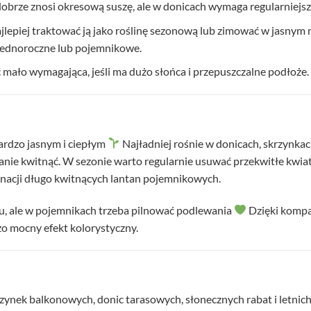
obrze znosi okresową suszę, ale w donicach wymaga regularniejs
jlepiej traktować ją jako roślinę sezonową lub zimować w jasnym 
 jednoroczne lub pojemnikowe.
ć mało wymagająca, jeśli ma dużo słońca i przepuszczalne podłoże.
bardzo jasnym i ciepłym
Najładniej rośnie w donicach, skrzynka
ie kwitnąć. W sezonie warto regularnie usuwać przekwitłe kwiatos
ęgnacji długo kwitnących lantan pojemnikowych.
cu, ale w pojemnikach trzeba pilnować podlewania
Dzięki kompa
zo mocny efekt kolorystyczny.
rzynek balkonowych, donic tarasowych, słonecznych rabat i letn