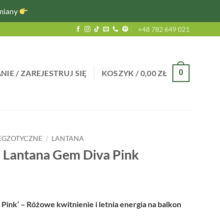
miany
+48 782 649 021
IE / ZAREJESTRUJ SIĘ
KOSZYK /
0,00
ZŁ
0
 EGZOTYCZNE
/
LANTANA
 Lantana Gem Diva Pink
Pink’ – Różowe kwitnienie i letnia energia na balkon