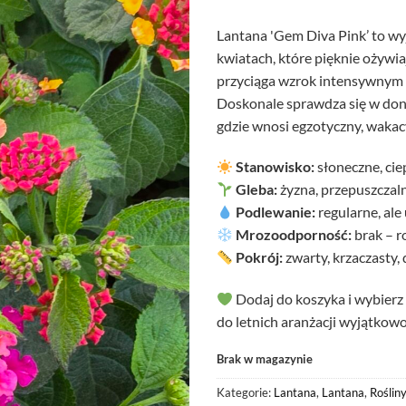
Lantana 'Gem Diva Pink’ to w
kwiatach, które pięknie ożywiaj
przyciąga wzrok intensywnym 
Doskonale sprawdza się w doni
gdzie wnosi egzotyczny, wakac
Stanowisko:
słoneczne, cie
Gleba:
żyzna, przepuszczal
Podlewanie:
regularne, ale
Mrozoodporność:
brak – r
Pokrój:
zwarty, krzaczasty,
Dodaj do koszyka i wybierz
do letnich aranżacji wyjątkowo
Brak w magazynie
Kategorie:
Lantana
,
Lantana
,
Roślin