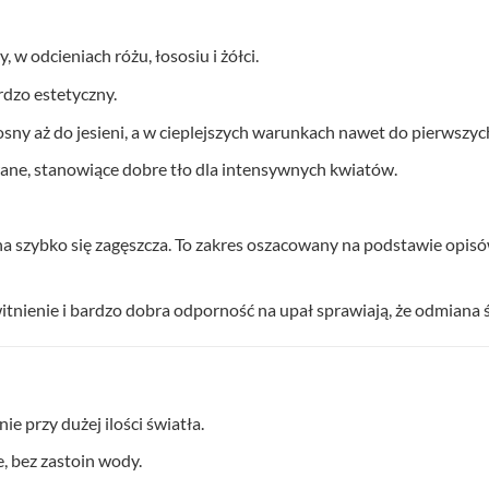
 w odcieniach różu, łososiu i żółci.
rdzo estetyczny.
osny aż do jesieni, a w cieplejszych warunkach nawet do pierwszy
wane, stanowiące dobre tło dla intensywnych kwiatów.
lina szybko się zagęszcza. To zakres oszacowany na podstawie o
itnienie i bardzo dobra odporność na upał sprawiają, że odmiana 
ie przy dużej ilości światła.
, bez zastoin wody.