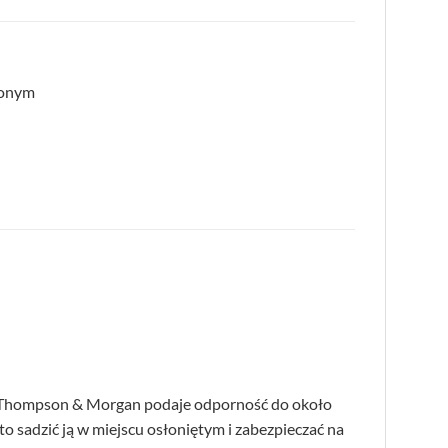
lonym
 a Thompson & Morgan podaje odporność do około
o sadzić ją w miejscu osłoniętym i zabezpieczać na