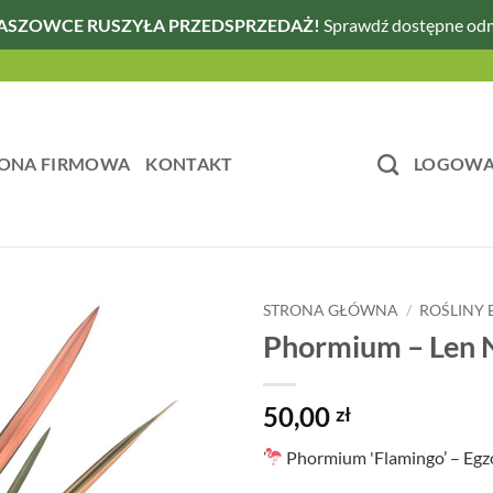
ASZOWCE RUSZYŁA PRZEDSPRZEDAŻ!
Sprawdź dostępne od
ONA FIRMOWA
KONTAKT
LOGOWAN
STRONA GŁÓWNA
/
ROŚLINY
Phormium – Len 
50,00
zł
Phormium 'Flamingo’ – Egzo