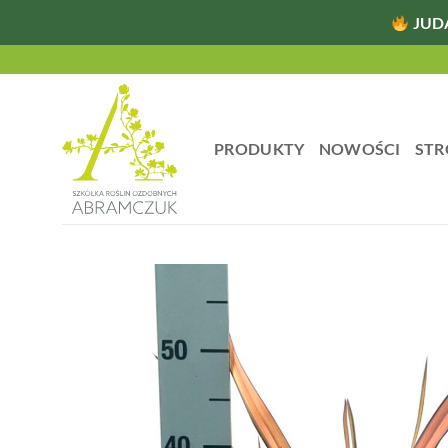
JUD
Przewiń
do
zawartości
PRODUKTY
NOWOŚCI
STR