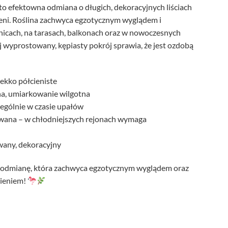
to efektowna odmiana o długich, dekoracyjnych liściach
eleni. Roślina zachwyca egzotycznym wyglądem i
nicach, na tarasach, balkonach oraz w nowoczesnych
wyprostowany, kępiasty pokrój sprawia, że jest ozdobą
ekko półcieniste
na, umiarkowanie wilgotna
zególnie w czasie upałów
ana – w chłodniejszych rejonach wymaga
wany, dekoracyjny
z odmianę, która zachwyca egzotycznym wyglądem oraz
nieniem!
dzki Flamingo