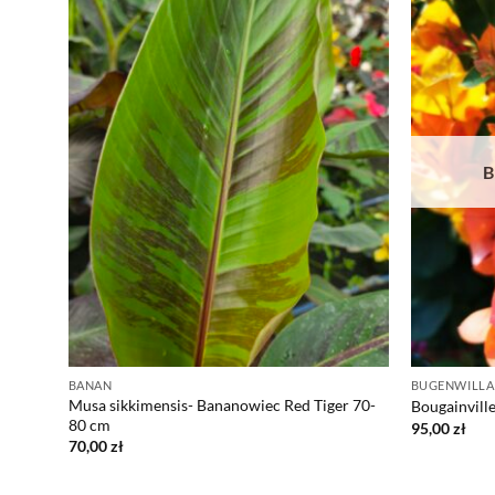
B
BANAN
BUGENWILLA
Musa sikkimensis- Bananowiec Red Tiger 70-
a Pniu
Bougainvill
80 cm
95,00
zł
70,00
zł