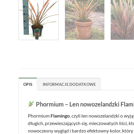
OPIS
INFORMACJE DODATKOWE
Phormium – Len nowozelandzki Flami
Phormium
Flamingo
, czyli len nowozelandzki o wyj
długich, przewieszających się, mieczowatych liści, k
nowoczesny wygląd i bardzo efektowny kolor, który