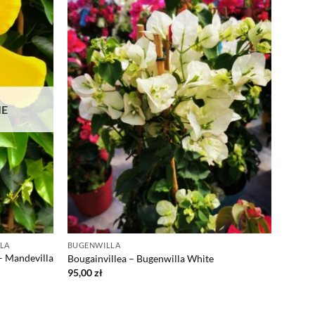
IE
LLA
BUGENWILLA
– Mandevilla
Bougainvillea – Bugenwilla White
95,00
zł