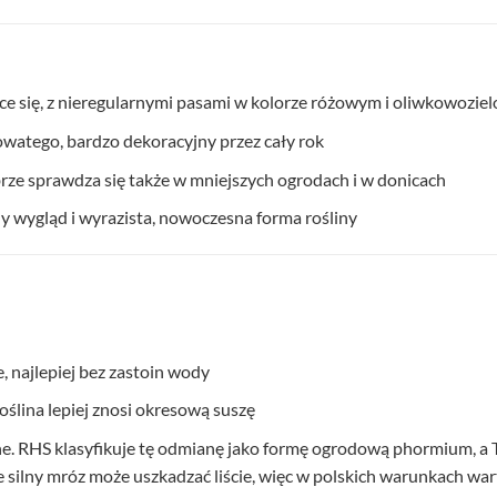
ące się, z nieregularnymi pasami w kolorze różowym i oliwkowozie
watego, bardzo dekoracyjny przez cały rok
brze sprawdza się także w mniejszych ogrodach i w donicach
ny wygląd i wyrazista, nowoczesna forma rośliny
 najlepiej bez zastoin wody
ślina lepiej znosi okresową suszę
dne. RHS klasyfikuje tę odmianę jako formę ogrodową phormium,
 silny mróz może uszkadzać liście, więc w polskich warunkach wart