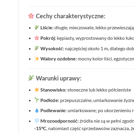
Cechy charakterystyczne:
Liście:
długie, mieczowate, lekko przewieszaj
Pokrój:
kępiasty, wyprostowany do lekko łuko
Wysokość:
najczęściej około 1 m, dlatego do
Walory ozdobne:
mocny kolor liści, egzotycz
Warunki uprawy:
Stanowisko:
słoneczne lub lekko półcieniste
Podłoże:
przepuszczalne, umiarkowanie żyzne,
Podlewanie:
umiarkowane; po ukorzenieniu ro
Mrozoodporność:
źródła nie są w pełni zgo
-15°C
, natomiast część sprzedawców zaznacza, że