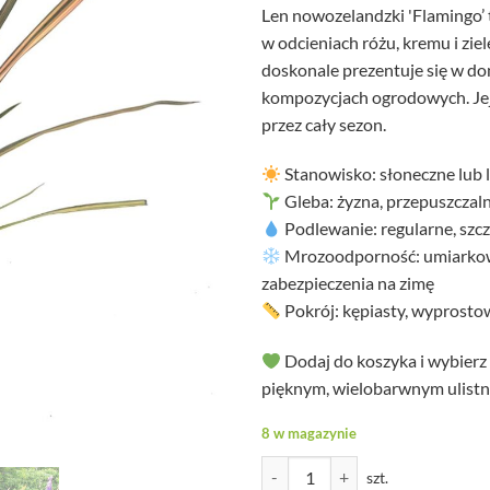
Len nowozelandzki 'Flamingo’ 
w odcieniach różu, kremu i zi
doskonale prezentuje się w do
kompozycjach ogrodowych. Jej 
przez cały sezon.
Stanowisko: słoneczne lub l
Gleba: żyzna, przepuszczal
Podlewanie: regularne, szc
Mrozoodporność: umiarkow
zabezpieczenia na zimę
Pokrój: kępiasty, wyprosto
Dodaj do koszyka i wybier
pięknym, wielobarwnym ulist
8 w magazynie
ilość Phormium - Len Nowozelan