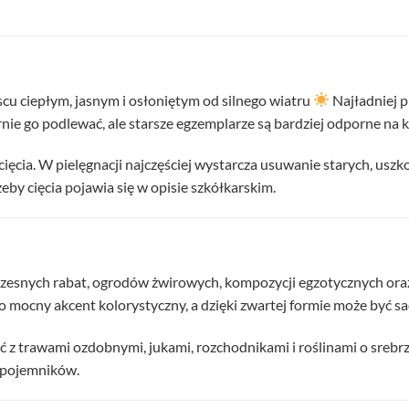
jscu ciepłym, jasnym i osłoniętym od silnego wiatru
Najładniej p
nie go podlewać, ale starsze egzemplarze są bardziej odporne na k
cięcia. W pielęgnacji najczęściej wystarcza usuwanie starych, uszk
eby cięcia pojawia się w opisie szkółkarskim.
zesnych rabat, ogrodów żwirowych, kompozycji egzotycznych oraz 
 mocny akcent kolorystyczny, a dzięki zwartej formie może być s
zyć z trawami ozdobnymi, jukami, rozchodnikami i roślinami o sreb
 pojemników.