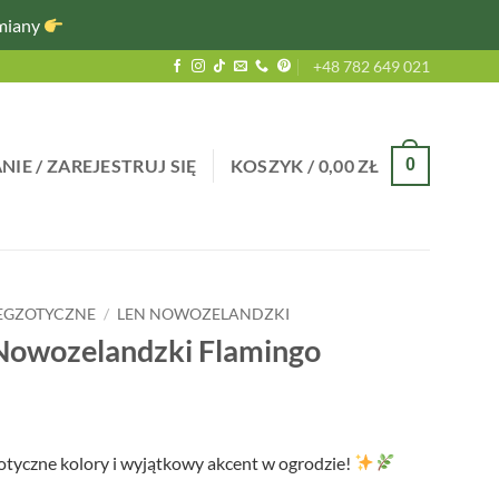
miany
+48 782 649 021
IE / ZAREJESTRUJ SIĘ
KOSZYK /
0,00
ZŁ
0
 EGZOTYCZNE
/
LEN NOWOZELANDZKI
Nowozelandzki Flamingo
tyczne kolory i wyjątkowy akcent w ogrodzie!