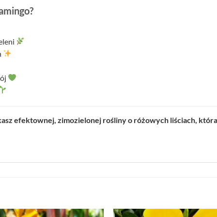
amingo?
eleni
h
rój
asz efektownej, zimozielonej rośliny o różowych liściach, któr