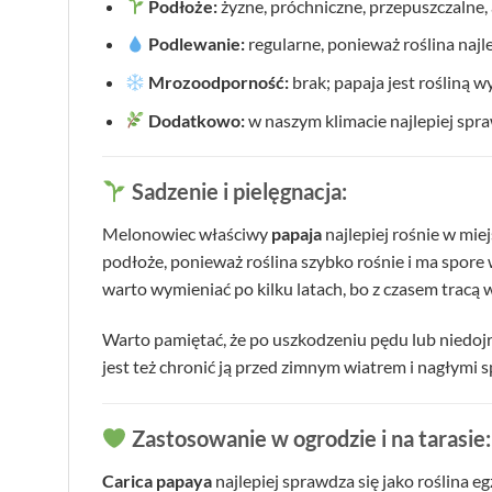
Podłoże:
żyzne, próchniczne, przepuszczalne, 
Podlewanie:
regularne, ponieważ roślina naj
Mrozoodporność:
brak; papaja jest rośliną w
Dodatkowo:
w naszym klimacie najlepiej spra
Sadzenie i pielęgnacja:
Melonowiec właściwy
papaja
najlepiej rośnie w mie
podłoże, ponieważ roślina szybko rośnie i ma spor
warto wymieniać po kilku latach, bo z czasem tracą w
Warto pamiętać, że po uszkodzeniu pędu lub niedojr
jest też chronić ją przed zimnym wiatrem i nagłymi s
Zastosowanie w ogrodzie i na tarasie:
Carica papaya
najlepiej sprawdza się jako roślina e