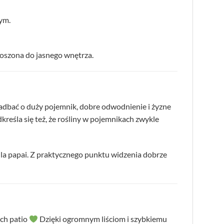
ym.
noszona do jasnego wnętrza.
dbać o duży pojemnik, dobre odwodnienie i żyzne
eśla się też, że rośliny w pojemnikach zwykle
la papai. Z praktycznego punktu widzenia dobrze
ych patio
Dzięki ogromnym liściom i szybkiemu