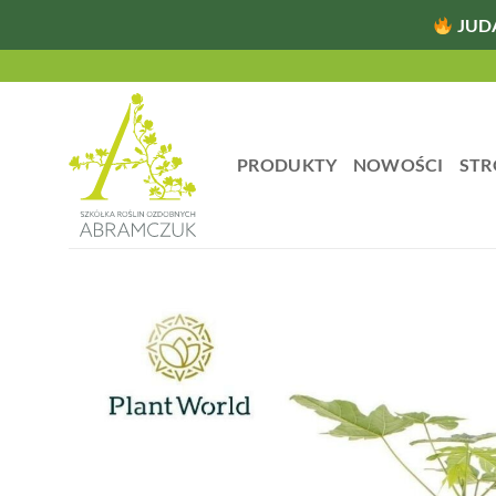
JUD
Przewiń
do
zawartości
PRODUKTY
NOWOŚCI
STR