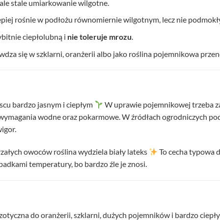
ale stale umiarkowanie wilgotne.
lepiej rośnie w podłożu równomiernie wilgotnym, lecz nie podmokł
ybitnie ciepłolubną i
nie toleruje mrozu
.
wdza się w szklarni, oranżerii albo jako roślina pojemnikowa prze
jscu bardzo jasnym i ciepłym
W uprawie pojemnikowej trzeba za
e wymagania wodne oraz pokarmowe. W źródłach ogrodniczych podkr
igor.
załych owoców roślina wydziela biały lateks
To cecha typowa d
padkami temperatury, bo bardzo źle je znosi.
gzotyczna do oranżerii, szklarni, dużych pojemników i bardzo ciepł