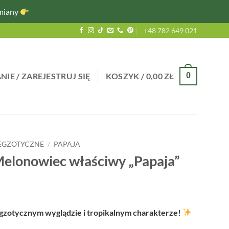
miany
+48 782 649 021
IE / ZAREJESTRUJ SIĘ
KOSZYK /
0,00
ZŁ
0
 EGZOTYCZNE
/
PAPAJA
Melonowiec właściwy „Papaja”
egzotycznym wyglądzie i tropikalnym charakterze!