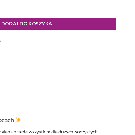
 właściwy "Papaja"
DODAJ DO KOSZYKA
ne
wocach
rawiana przede wszystkim dla dużych, soczystych