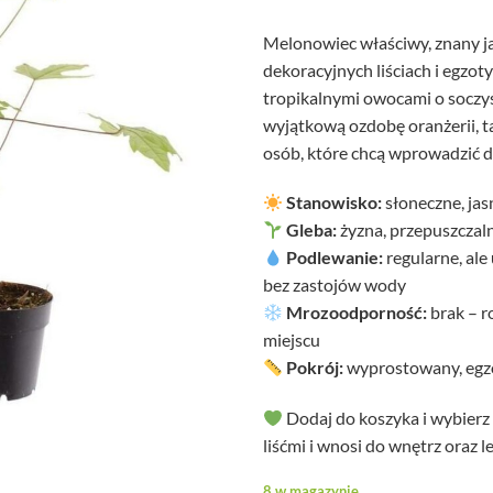
Melonowiec właściwy, znany ja
dekoracyjnych liściach i egzot
tropikalnymi owocami o soczys
wyjątkową ozdobę oranżerii, ta
osób, które chcą wprowadzić d
Stanowisko:
słoneczne, jasn
Gleba:
żyzna, przepuszczal
Podlewanie:
regularne, al
bez zastojów wody
Mrozoodporność:
brak – r
miejscu
Pokrój:
wyprostowany, egzo
Dodaj do koszyka i wybierz
liśćmi i wnosi do wnętrz oraz 
8 w magazynie