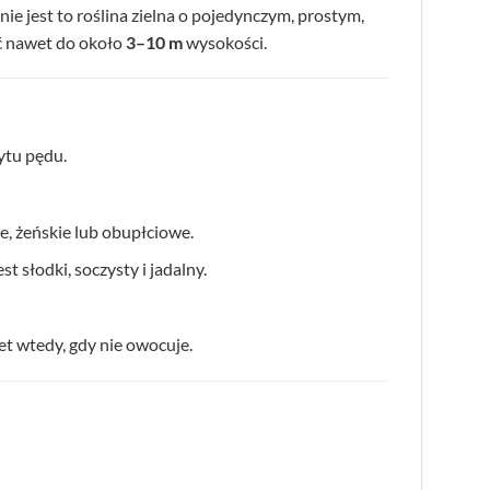
 jest to roślina zielna o pojedynczym, prostym,
ać nawet do około
3–10 m
wysokości.
ytu pędu.
e, żeńskie lub obupłciowe.
 słodki, soczysty i jadalny.
et wtedy, gdy nie owocuje.