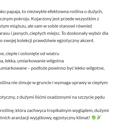
ko papaja, to niezwykle efektowna roślina o dużych,
ycznym pokroju. Kojarzony jest przede wszystkim z
tym miąższu, ale sam w sobie stanowi również
rasu i jasnych, ciepłych miejsc. To doskonały wybór dla
o swojej kolekcji prawdziwie egzotyczny akcent.
e, ciepłe i osłonięte od wiatru
na, lekka, umiarkowanie wilgotna
e umiarkowane – podłoże powinno być lekko wilgotne,
oślina nie zimuje w gruncie i wymaga uprawy w ciepłym
tyczny, z dużymi liśćmi osadzonymi na szczycie pędu
 roślinę, która zachwyca tropikalnym wyglądem, dużymi
letnich aranżacji wyjątkowy, egzotyczny klimat!