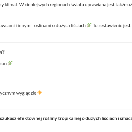
y klimat. W cieplejszych regionach świata uprawiana jest także u
owcami i innymi roślinami o dużych liściach
To zestawienie jest
a?
ezon
otycznym wyglądzie
zukasz efektownej rośliny tropikalnej o dużych liściach i smac