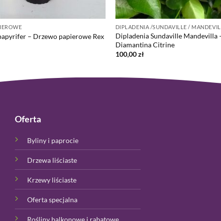
IEROWE
DIPLADENIA /SUNDAVILLE / MANDEVI
Dipladenia Sundaville Mandevilla 
papyrifer – Drzewo papierowe Rex
Diamantina Citrine
100,00
zł
Oferta
Byliny i paprocie
Drzewa liściaste
Krzewy liściaste
Oferta specjalna
Rośliny balkonowe i rabatowe