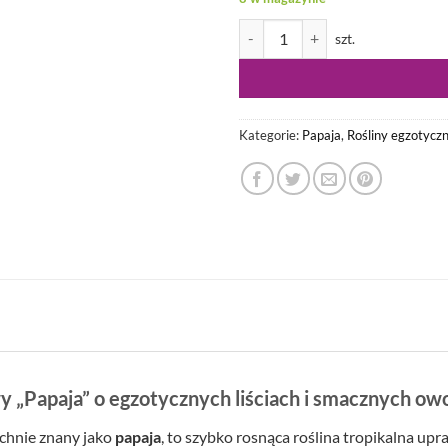
ilość Carica papaya - Melonowiec
Kategorie:
Papaja
,
Rośliny egzotycz
 „Papaja” o egzotycznych liściach i smacznych o
chnie znany jako
papaja
, to szybko rosnąca roślina tropikalna up