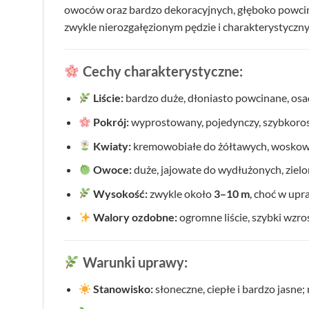
owoców oraz bardzo dekoracyjnych, głęboko powcin
zwykle nierozgałęzionym pędzie i charakterystyczn
Cechy charakterystyczne:
Liście:
bardzo duże, dłoniasto powcinane, osa
Pokrój:
wyprostowany, pojedynczy, szybkorosn
Kwiaty:
kremowobiałe do żółtawych, woskowate
Owoce:
duże, jajowate do wydłużonych, zielon
Wysokość:
zwykle około
3–10 m
, choć w upr
Walory ozdobne:
ogromne liście, szybki wzros
Warunki uprawy:
Stanowisko:
słoneczne, ciepłe i bardzo jasne