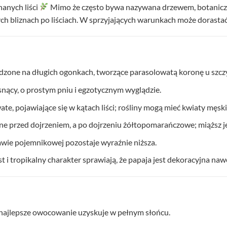
anych liści
Mimo że często bywa nazywana drzewem, botanicznie
ych bliznach po liściach. W sprzyjających warunkach może dorast
dzone na długich ogonkach, tworzące parasolowatą koronę u szcz
ący, o prostym pniu i egzotycznym wyglądzie.
, pojawiające się w kątach liści; rośliny mogą mieć kwiaty męski
e przed dojrzeniem, a po dojrzeniu żółtopomarańczowe; miąższ jest
awie pojemnikowej pozostaje wyraźnie niższa.
t i tropikalny charakter sprawiają, że papaja jest dekoracyjna naw
; najlepsze owocowanie uzyskuje w pełnym słońcu.