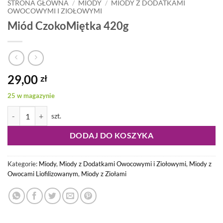
STRONA GŁÓWNA
/
MIODY
/
MIODY Z DODATKAMI
OWOCOWYMI I ZIOŁOWYMI
Miód CzokoMiętka 420g
29,00
zł
25 w magazynie
ilość Miód CzokoMiętka 420g
DODAJ DO KOSZYKA
Kategorie:
Miody
,
Miody z Dodatkami Owocowymi i Ziołowymi
,
Miody z
Owocami Liofilizowanym
,
Miody z Ziołami