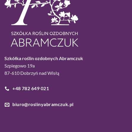
Szkółka roślin ozdobnych Abramczuk
Szpiegowo 19a
87-610 Dobrzyń nad Wisłą
+48 782 649 021
biuro@roslinyabramczuk.pl