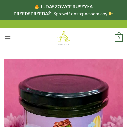
JUDASZOWCE RUSZYŁA
PRZEDSPRZEDAŻ!
Sprawdź dostępne odmiany
Przewiń
do
zawartości
0