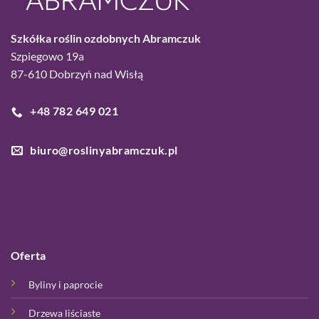
Szkółka roślin ozdobnych Abramczuk
Szpiegowo 19a
87-610 Dobrzyń nad Wisłą
+48 782 649 021
biuro@roslinyabramczuk.pl
Oferta
Byliny i paprocie
Drzewa liściaste