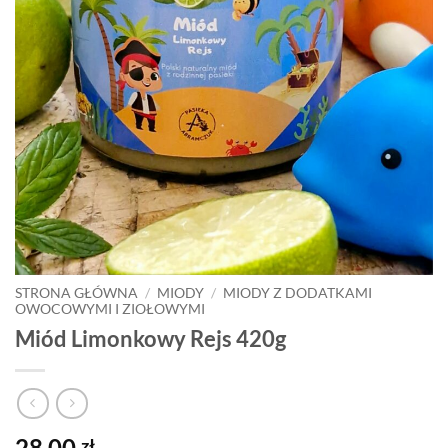
STRONA GŁÓWNA
/
MIODY
/
MIODY Z DODATKAMI
OWOCOWYMI I ZIOŁOWYMI
Miód Limonkowy Rejs 420g
28,00
zł