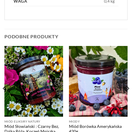
WAGA
0,4 kg
PODOBNE PRODUKTY
MIÓD ELIKSIRY NATURY
MIODY
Miód Słowiański : Czarny Bez,
Miód Borówka Amerykańska
Dzika Róża, Korzeń Mniszka,
420g