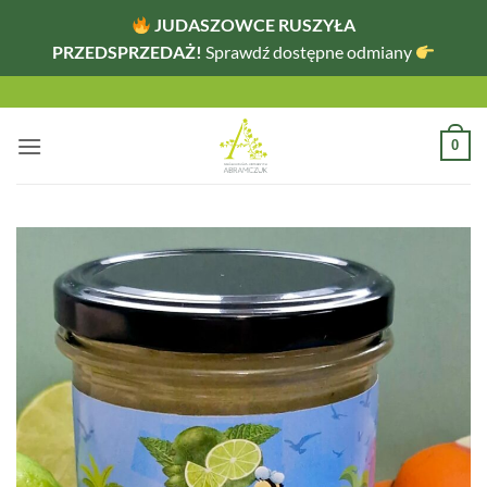
JUDASZOWCE RUSZYŁA
PRZEDSPRZEDAŻ!
Sprawdź dostępne odmiany
Przewiń
do
zawartości
0